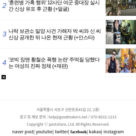
서울특별시 서초구 신반포로45길 22, 2층(
광고 및 제보 문의 : help@goodmakers.net / 070-8632-1215
Copyright ⓒ postshare, Ltd. All Rights Reserved.
naver post|
youtube|
twitter|
kakao|
instagram
facebook|