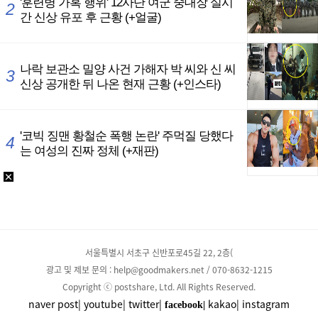
서울특별시 서초구 신반포로45길 22, 2층(
광고 및 제보 문의 : help@goodmakers.net / 070-8632-1215
Copyright ⓒ postshare, Ltd. All Rights Reserved.
naver post|
youtube|
twitter|
kakao|
instagram
facebook|