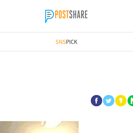
SNS
PICK