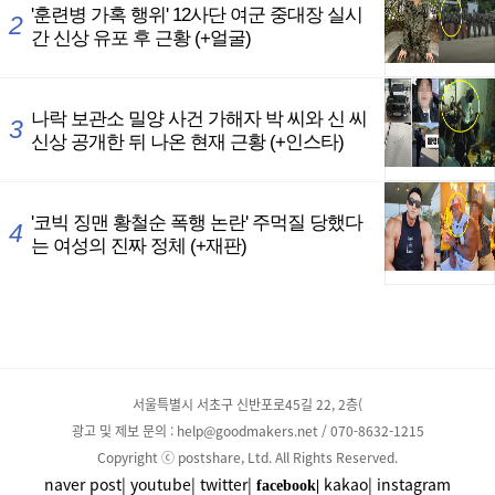
서울특별시 서초구 신반포로45길 22, 2층(
광고 및 제보 문의 : help@goodmakers.net / 070-8632-1215
Copyright ⓒ postshare, Ltd. All Rights Reserved.
naver post|
youtube|
twitter|
kakao|
instagram
facebook|