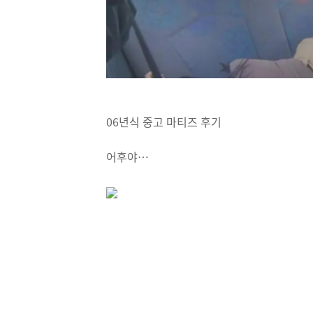
06년식 중고 마티즈 후기
어후야…