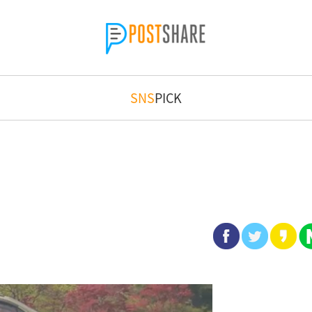
SNS
PICK