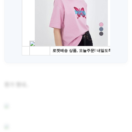
뭔가 했네..