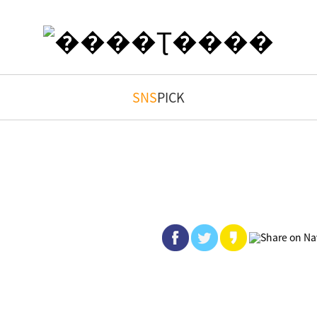
SNS
PICK