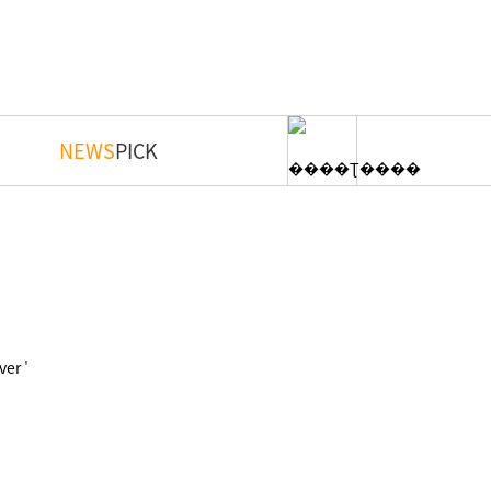
NEWS
PICK
'