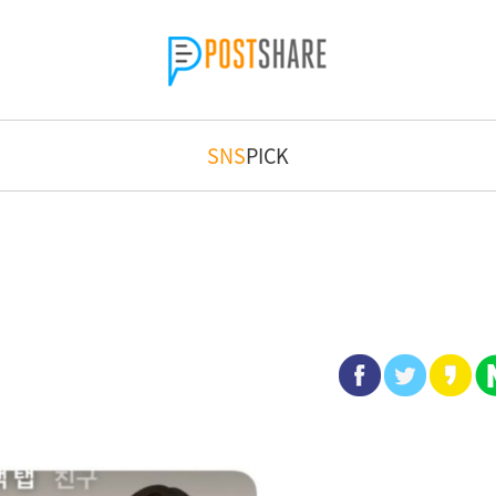
SNS
PICK