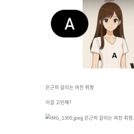
은근히 갈리는 여친 취향
이걸 고민해?