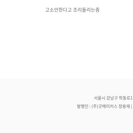
고소안한다고 조리돌리는중
서울시 강남구 학동로1길 21
발행인 : (주)굿메이커스 정용재 | 편