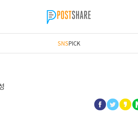
SNS
PICK
성