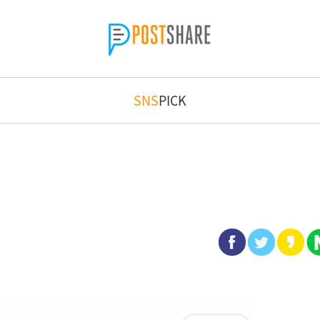
SNS
PICK