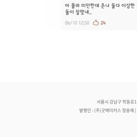
서울시 강남구 학동로1길 21
발행인 : (주)굿메이커스 정용재 | 편