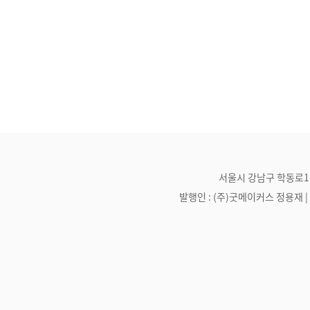
서울시 강남구 학동로1길 21
발행인 : (주)굿메이커스 정용재 | 편