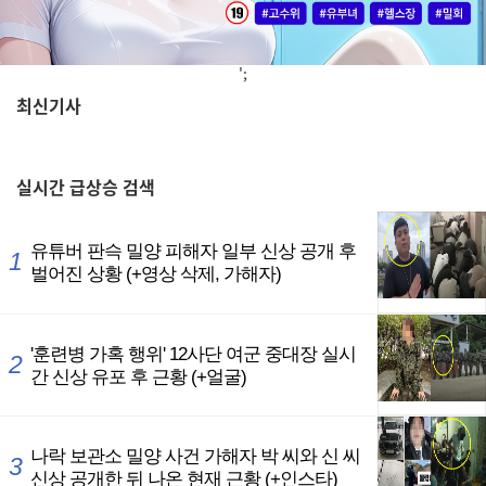
';
최신기사
,
실시간
급상승 검색